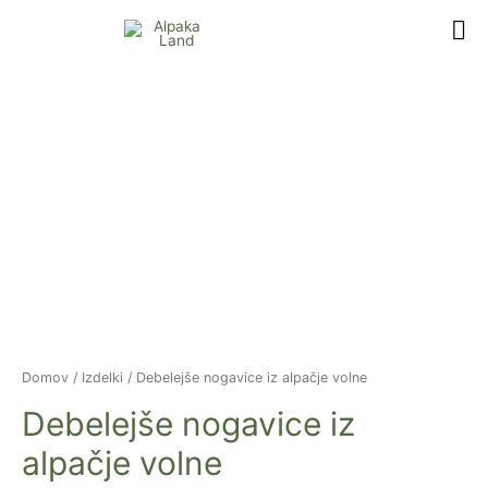
Skip
Alpaka Land
to
Main
content
Menu
.entry-
title
a:active,
.entry-
title
a:hover
{
color:
#ccc;
text-
decoration:none;
Domov
/
Izdelki
/ Debelejše nogavice iz alpačje volne
}
Debelejše nogavice iz
alpačje volne