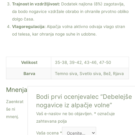
Trajnost in vzdržljivost:
Dodatek najlona (8%) zagotavlja,
da bodo nogavice vzdržale obrabo in ohranile prvotno obliko
dolgo časa.
Vlagoregulacija:
Alpačja volna aktivno odvaja vlago stran
od telesa, kar ohranja noge suhe in udobne.
Velikost
35-38, 39-42, 43-46, 47-50
Barva
Temno siva, Svetlo siva, Bež, Rjava
Mnenja
Bodi prvi ocenjevalec “Debelejše
Zaenkrat
nogavice iz alpačje volne”
še ni
Vaš e-naslov ne bo objavljen.
*
označuje
mnenj.
zahtevana polja
Vaša ocena
*