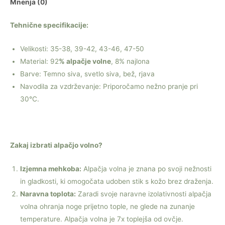
Mnenja (0)
Tehnične specifikacije:
Velikosti: 35-38, 39-42, 43-46, 47-50
Material: 92
% alpačje volne
, 8% najlona
Barve: Temno siva, svetlo siva, bež, rjava
Navodila za vzdrževanje: Priporočamo nežno pranje pri
30°C.
Zakaj izbrati alpačjo volno?
Izjemna mehkoba:
Alpačja volna je znana po svoji nežnosti
in gladkosti, ki omogočata udoben stik s kožo brez draženja.
Naravna toplota:
Zaradi svoje naravne izolativnosti alpačja
volna ohranja noge prijetno tople, ne glede na zunanje
temperature. Alpačja volna je 7x toplejša od ovčje.