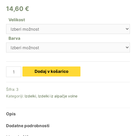
14,60
€
Velikost
Barva
Debelejše
Dodaj v košarico
nogavice
iz
Šifra:
3
alpačje
Kategoriji:
Izdelki
,
Izdelki iz alpačje volne
volne
količina
Opis
Dodatne podrobnosti