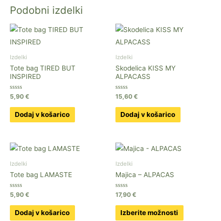
Podobni izdelki
Izdelki
Izdelki
Tote bag TIRED BUT
Skodelica KISS MY
INSPIRED
ALPACASS
Ocenjeno
Ocenjeno
5,90
€
15,60
€
0
0
od
od
5
5
Dodaj v košarico
Dodaj v košarico
Izdelki
Izdelki
Tote bag LAMASTE
Majica – ALPACAS
Ocenjeno
Ocenjeno
5,90
€
17,90
€
0
0
od
od
Ta
5
5
Dodaj v košarico
Izberite možnosti
izdelek